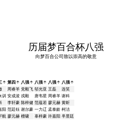
历届梦百合杯八强
向梦百合公司致以崇高的敬意
三
第四
八强
八强
八强
八强
檄
周睿羊
党毅飞
邬光亚
王磊
连笑
永训
安成浚
戎毅
唐韦星
周睿羊
谢科
科
李轩豪
陈梓健
范蕴若
廖元赫
黄昕
嘉阳
范廷钰
谢尔豪
一力辽
孟泰龄
柯洁
宇航
廖元赫
檀啸
辜梓豪
许嘉阳
芈昱廷