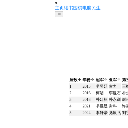
𝜶
主页
读书
围棋
电脑
民生
届数
年份
冠军
亚军
第
1
2013
芈昱廷
古力
王
2
2016
柯洁
李世石
朴
3
2018
朴廷桓
朴永训
谢
4
2021
芈昱廷
谢科
许
5
2024
李轩豪
党毅飞
刘